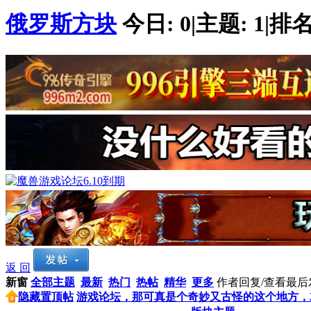
俄罗斯方块
今日:
0
|
主题:
1
|
排名
返 回
新窗
全部主题
最新
热门
热帖
精华
更多
作者
回复/查看
最后
隐藏置顶帖
游戏论坛，那可真是个奇妙又古怪的这个地方，就