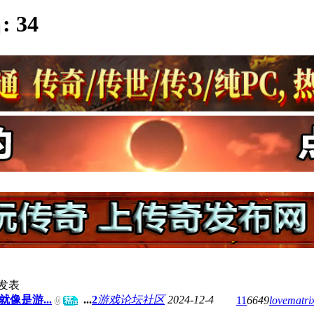
:
34
发表
像是游...
...
2
游戏论坛社区
2024-12-4
11
6649
lovematri