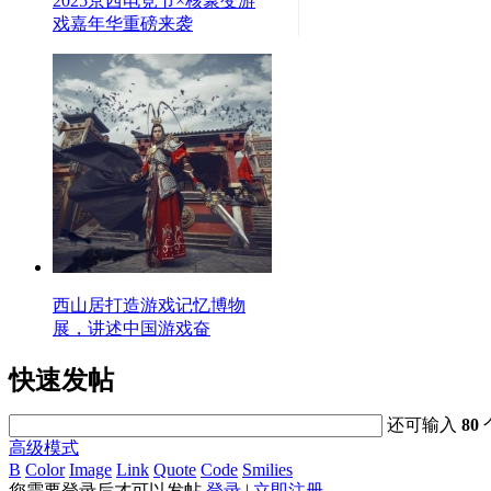
2025京西电竞节×核聚变游
戏嘉年华重磅来袭
西山居打造游戏记忆博物
展，讲述中国游戏奋
快速发帖
还可输入
80
高级模式
B
Color
Image
Link
Quote
Code
Smilies
您需要登录后才可以发帖
登录
|
立即注册