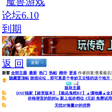
返 回
新窗
全部主题
最新
热门
热帖
精华
更多
作者
回复/查看
最后
隐藏置顶帖
游戏论坛，那可真是个奇妙又古怪的这个地方，就
...
2
版块主题
DNF独家【超变版本】【极品鬼棺BT】▲满地爆▲全屏-1
价格便宜的防封ip 新上低价档位 3元起 免费试用
无忧IP海量IP的优势