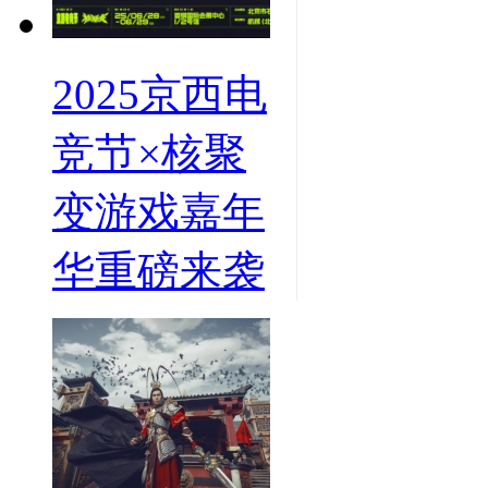
2025京西电
竞节×核聚
变游戏嘉年
华重磅来袭