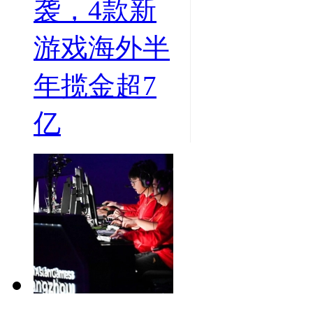
袭，4款新
游戏海外半
年揽金超7
亿