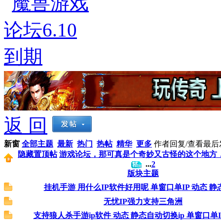
返 回
新窗
全部主题
最新
热门
热帖
精华
更多
作者
回复/查看
最后
隐藏置顶帖
游戏论坛，那可真是个奇妙又古怪的这个地方，就
...
2
版块主题
挂机手游 用什么IP软件好用呢 单窗口单IP 动态 静
无忧IP强力支持三角洲
支持狼人杀手游ip软件 动态 静态自动切换ip 单窗口单I