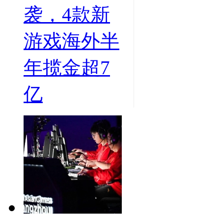
袭，4款新
游戏海外半
年揽金超7
亿