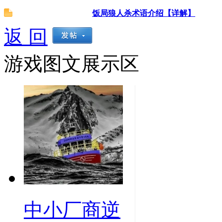
饭局狼人杀术语介绍【详解】
返 回
游戏图文展示区
中小厂商逆