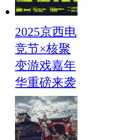
2025京西电
竞节×核聚
变游戏嘉年
华重磅来袭