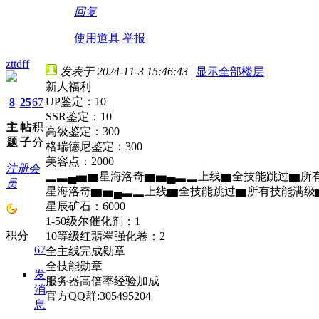
回复
使用道具
举报
zttdff
发表于 2024-11-3 15:46:43
|
显示全部楼层
新人福利
UP鉴定：10
8
25
67
SSR鉴定：10
主
帖
积
高级鉴定：300
题
子
分
格瑞德尼鉴定：300
美容点：2000
注册会
▂▃▄▅▆星海洛奇▆▅▄▃▂上线▆全技能跳过▆所有技能
员
星海洛奇▆▅▄▃▂上线▆全技能跳过▆所有技能满级▆万元
星辰矿石：6000
1-50级尔催化剂：1
积分
10等级红翡翠强化卷：2
67
全主线完成勋章
全技能勋章
发
服务器高倍率经验加成
消
官方QQ群:305495204
息