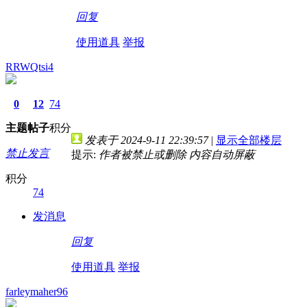
回复
使用道具
举报
RRWQtsi4
0
12
74
主题
帖子
积分
发表于 2024-9-11 22:39:57
|
显示全部楼层
禁止发言
提示:
作者被禁止或删除 内容自动屏蔽
积分
74
发消息
回复
使用道具
举报
farleymaher96