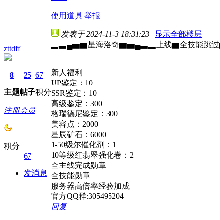
使用道具
举报
发表于 2024-11-3 18:31:23
|
显示全部楼层
▂▃▄▅▆星海洛奇▆▅▄▃▂上线▆全技能跳过▆所
zttdff
新人福利
8
25
67
UP鉴定：10
主题
帖子
积分
SSR鉴定：10
高级鉴定：300
注册会员
格瑞德尼鉴定：300
美容点：2000
星辰矿石：6000
1-50级尔催化剂：1
积分
10等级红翡翠强化卷：2
67
全主线完成勋章
发消息
全技能勋章
服务器高倍率经验加成
官方QQ群:305495204
回复