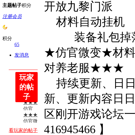
开放九黎门派
主题
帖子
积分
注册会员
材料自动挂机
装备礼包掉
积分
65
★仿官微变★材
发消息
对养老服★★★
玩家
★★★
持续更新、日日
仿官微
的帖
★★★
变
新、更新内容日
子
仿官微
★★★
★★★
变*-
新区刚
仿官
★★★
开游戏
区刚开游戏论坛一
★★★
微/变
...
新区刚
仿官微
★★★
开游 ...
416945466 】
变/
新区刚
看玩家的帖子
★★★
开游 ...