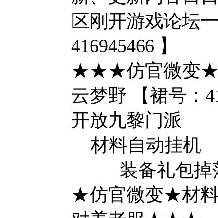
区刚开游戏论坛一
416945466 】
★★★仿官微变★
云梦野 【裙号：416
开放九黎门派
材料自动挂机
装备礼包掉
★仿官微变★材