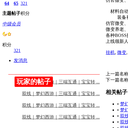
仿官微变、
64
65
321
材料自动
主题
帖子
积分
装备礼
仿官微变
中级会员
微变养老、耐
各种BOS
上线领新
积分
321
挂机
,
微变
发消息
上一篇名
下一篇名
玩家的帖子
双线｜梦幻西游｜三端互通｜宝宝转 ...
相关帖子
双线｜梦幻西游｜三端互通｜宝宝转 ...
•
梦
双线｜梦幻西游｜三端互通｜宝宝转 ...
•
梦
•
双
双线｜梦幻西游｜三端互通｜宝宝转 ...
•
双
•
双