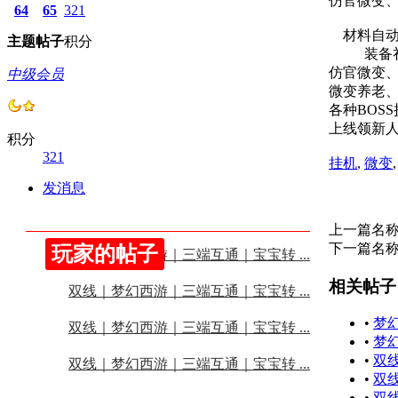
仿官微变、
64
65
321
材料自动
主题
帖子
积分
装备礼
仿官微变
中级会员
微变养老、耐
各种BOS
上线领新
积分
321
挂机
,
微变
发消息
上一篇名
下一篇名
玩家的帖子
双线｜梦幻西游｜三端互通｜宝宝转 ...
相关帖子
双线｜梦幻西游｜三端互通｜宝宝转 ...
•
梦
双线｜梦幻西游｜三端互通｜宝宝转 ...
•
梦
•
双
双线｜梦幻西游｜三端互通｜宝宝转 ...
•
双
•
双