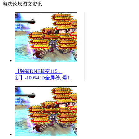
游戏论坛图文资讯
【独家DNF超变115，
新】-100%CD全屏秒, 爆1