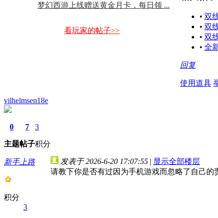
梦幻西游上线赠送黄金月卡，每日领 ...
•
双
•
双
看玩家的帖子>>
•
双
•
全
回复
使用道具
vilhelmsen18e
0
7
3
主题
帖子
积分
发表于 2026-6-20 17:07:55
|
显示全部楼层
新手上路
请教下你是否有过因为手机游戏而忽略了自己的
积分
3