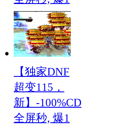
【独家DNF
超变115，
新】-100%CD
全屏秒, 爆1