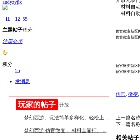
开放九黎
andyzyjlx
材料自动
材料自动
11
12
55
主题
帖子
积分
仿官微变新区刚开
仿官微变新区刚开
注册会员
积分
仿官微变新区刚开
55
仿官微变新区刚开
发消息
仿官
,
微变
玩家的帖子
梦幻西游，新区开放
梦幻西游、玩法简单多样化、轻松上 ...
上一篇名
下一篇名
梦幻西游 仿官微变 。材料全靠打、 ...
相关帖子