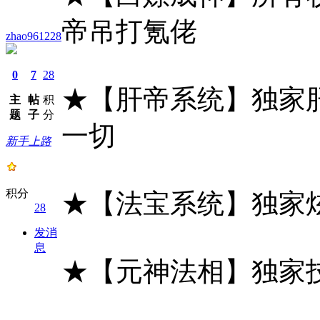
帝吊打氪佬
zhao961228
0
7
28
★【肝帝系统】独家
主
帖
积
题
子
分
一切
新手上路
积分
★【法宝系统】独家
28
发消
息
★【元神法相】独家