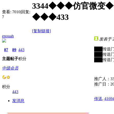
3344◆◆◆仿官微
查看:
7010
|
回复:
◆◆◆433
7
[复制链接]
enouah
发表于 202
███传送门：
87
89
443
███传送门：
主题
帖子
积分
███传送门：
中级会员
推广人：33
推广日：202
积分
443
传送
,
4169
发消息