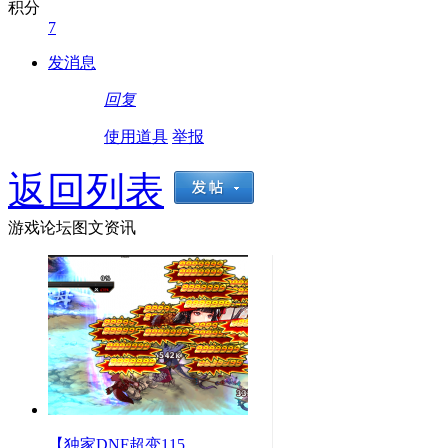
积分
7
发消息
回复
使用道具
举报
返回列表
游戏论坛图文资讯
【独家DNF超变115，