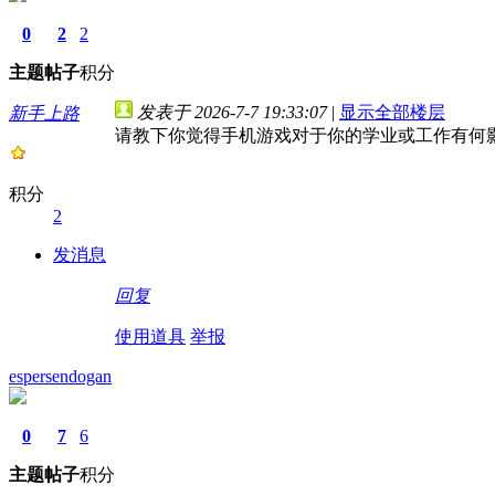
0
2
2
主题
帖子
积分
发表于 2026-7-7 19:33:07
|
显示全部楼层
新手上路
请教下你觉得手机游戏对于你的学业或工作有何
积分
2
发消息
回复
使用道具
举报
espersendogan
0
7
6
主题
帖子
积分