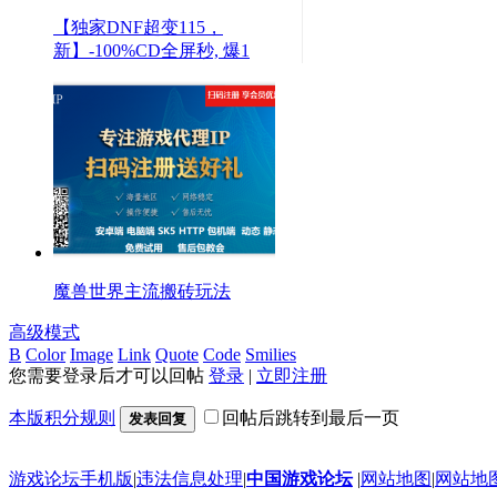
【独家DNF超变115，
新】-100%CD全屏秒, 爆1
魔兽世界主流搬砖玩法
高级模式
B
Color
Image
Link
Quote
Code
Smilies
您需要登录后才可以回帖
登录
|
立即注册
本版积分规则
回帖后跳转到最后一页
发表回复
游戏论坛手机版
|
违法信息处理
|
中国游戏论坛
|
网站地图
|
网站地