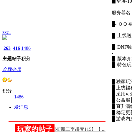
▊全屏-1
服务器名
█- Q Q 裙
zxc1
█ 上线
-
█ DNF
263
416
1486
-
主题
帖子
积分
█ 版本
█ 特色
金牌会员
█ 独家玩
█ 上线福
积分
█ 采用
1486
█ 公益服 
█ 直升满
发消息
█ 稳定
█ 游戏内
玩家的帖子
【狂爆定制／DNF新二季超变115】【 ...