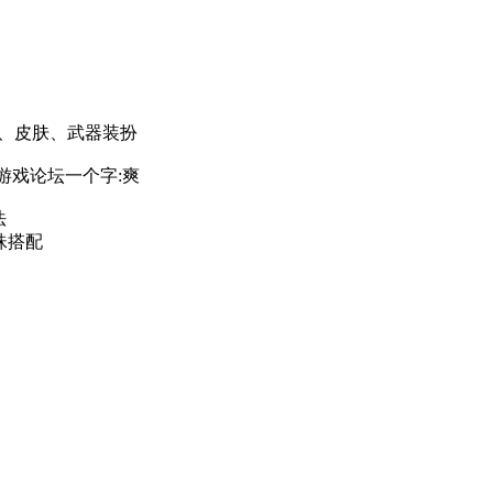
装、皮肤、武器装扮
 游戏论坛一个字:爽
法
珠搭配