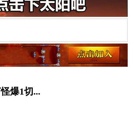
爆1切...