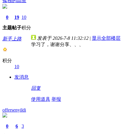
孤独的晶鱼
0
19
10
主题
帖子
积分
发表于 2026-7-8 11:32:12
|
显示全部楼层
新手上路
学习了，谢谢分享、、、
积分
10
发消息
回复
使用道具
举报
offersenyildi
0
6
3