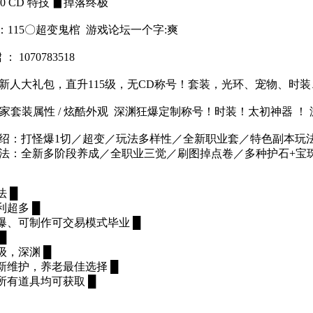
00 CD 特技 ▊掉落终极
：115〇超变鬼棺 游戏论坛一个字:爽
 ： 1070783518
送新人大礼包，直升115级，无CD称号！套装，光环、宠物、时
独家套装属性 / 炫酷外观 深渊狂爆定制称号！时装！太初神器 ！
介绍：打怪爆1切／超变／玩法多样性／全新职业套／特色副本玩
玩法：全新多阶段养成／全职业三觉／刷图掉点卷／多种护石+宝
法 █
利超多 █
可爆、可制作可交易模式毕业 █
█
级，深渊 █
更新维护，养老最佳选择 █
所有道具均可获取 █