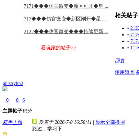
7171◆◆◆仿官微变◆新区刚开◆星 ...
相关帖子
717◆◆◆仿官微变◆新区刚开◆星 ...
•
2
2122◆◆◆仿官微变◆◆◆持续更新 ...
•
7
•
71
看玩家的帖子>>
•
11
回复
使用道具
gillstryhn2
0
8
6
主题
帖子
积分
发表于 2026-7-8 16:58:11
|
显示全部楼层
新手上路
路过，学习下