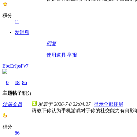
积分
11
发消息
回复
使用道具
举报
EbcErJpsFv7
0
18
86
主题
帖子
积分
发表于 2026-7-8 22:04:27
|
显示全部楼层
注册会员
请教下你认为手机游戏对于你的社交能力有何影
积分
86