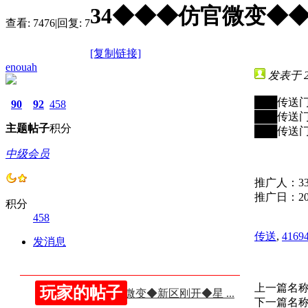
34◆◆◆仿官微变◆
查看:
7476
|
回复:
7
[复制链接]
enouah
发表于 202
███传送门：
90
92
458
███传送门：
主题
帖子
积分
███传送门：
中级会员
推广人：33
推广日：202
积分
458
传送
,
4169
发消息
上一篇名
玩家的帖子
112◆◆◆仿官微变◆新区刚开◆星 ...
下一篇名