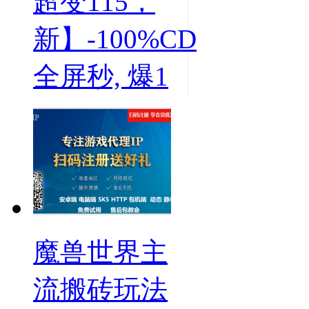
超变115，
新】-100%CD
全屏秒, 爆1
魔兽世界主
流搬砖玩法