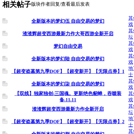
相关帖子
版块
作者
回复/查看
最后发表
其
全新版本的梦幻伍 自由交易的梦幻
戏
其
渣渣辉超变西游最新力作大哥西游全新开启
坛
其
梦幻自由交易
戏
其
全新版本的梦幻陆 自由交易的梦幻
戏
地
【超变盗墓第九季DOF】【超变新开】【无限点券】1
士
其
全新版本的梦幻柒 自由交易的梦幻
戏
【双线】独家独创:三国魂。更新绝色貂蝉，吞噬装
其
备.11.11
戏
其
渣渣辉超变西游最新力作全新开启
坛
地
【超变盗墓第九季DOF】【超变新开】【无限点券】2
士
其