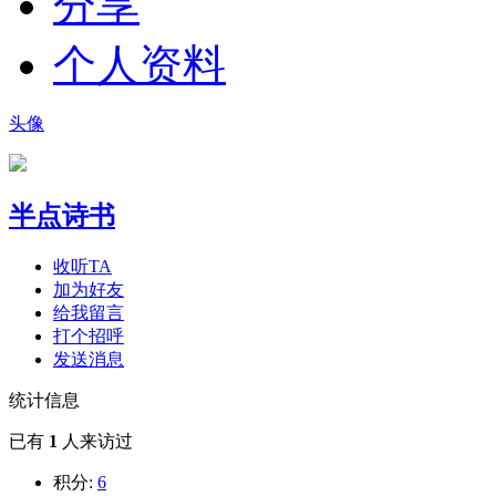
分享
个人资料
头像
半点诗书
收听TA
加为好友
给我留言
打个招呼
发送消息
统计信息
已有
1
人来访过
积分:
6