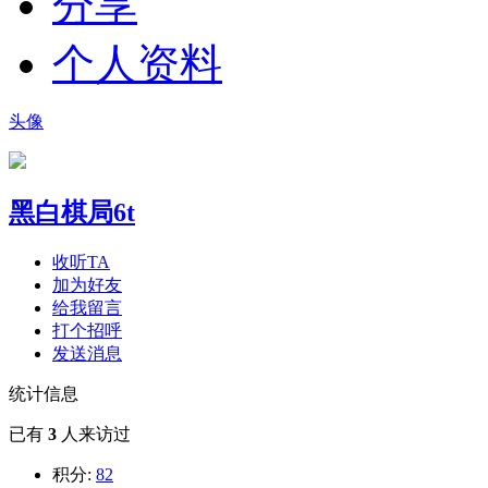
分享
个人资料
头像
黑白棋局6t
收听TA
加为好友
给我留言
打个招呼
发送消息
统计信息
已有
3
人来访过
积分:
82