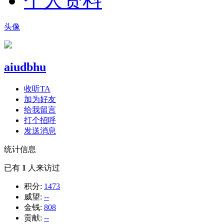
个人资料
头像
aiudbhu
收听TA
加为好友
给我留言
打个招呼
发送消息
统计信息
已有
1
人来访过
积分:
1473
威望:
--
金钱:
808
贡献:
--