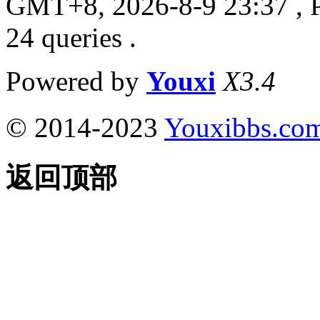
GMT+8, 2026-8-9 23:37
, 
24 queries .
Powered by
Youxi
X3.4
© 2014-2023
Youxibbs.co
返回顶部