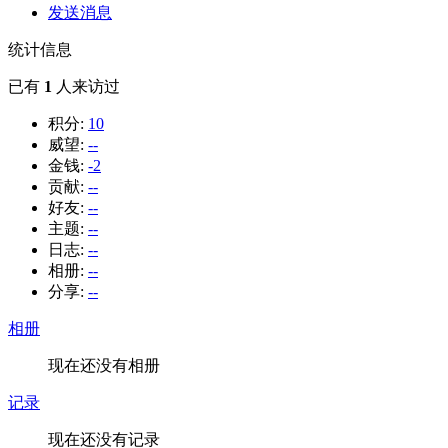
发送消息
统计信息
已有
1
人来访过
积分:
10
威望:
--
金钱:
-2
贡献:
--
好友:
--
主题:
--
日志:
--
相册:
--
分享:
--
相册
现在还没有相册
记录
现在还没有记录