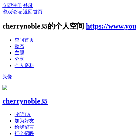
立即注册
登录
游戏论坛
返回首页
cherrynoble35的个人空间
https://www.yo
空间首页
动态
主题
分享
个人资料
头像
cherrynoble35
收听TA
加为好友
给我留言
打个招呼