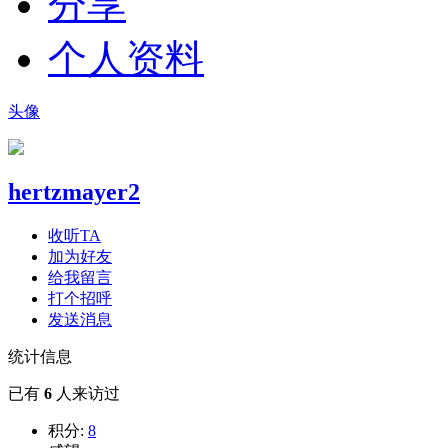
分享
个人资料
头像
hertzmayer2
收听TA
加为好友
给我留言
打个招呼
发送消息
统计信息
已有
6
人来访过
积分:
8