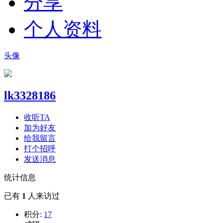
分享
个人资料
头像
lk3328186
收听TA
加为好友
给我留言
打个招呼
发送消息
统计信息
已有
1
人来访过
积分:
17