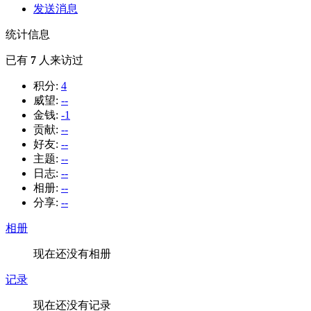
发送消息
统计信息
已有
7
人来访过
积分:
4
威望:
--
金钱:
-1
贡献:
--
好友:
--
主题:
--
日志:
--
相册:
--
分享:
--
相册
现在还没有相册
记录
现在还没有记录