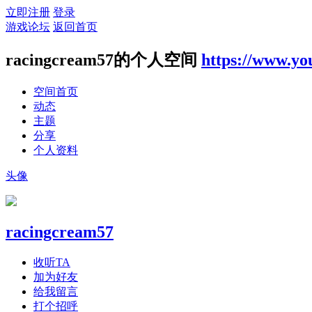
立即注册
登录
游戏论坛
返回首页
racingcream57的个人空间
https://www.yo
空间首页
动态
主题
分享
个人资料
头像
racingcream57
收听TA
加为好友
给我留言
打个招呼