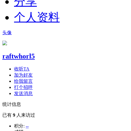
分享
个人资料
头像
raftwhorl5
收听TA
加为好友
给我留言
打个招呼
发送消息
统计信息
已有
9
人来访过
积分:
--