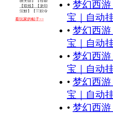
德犬陆】【技能
•
梦幻西游
【双线】【龙印
随意 ...
沉默】【三职业
宝｜自动
微变 ...
看玩家的帖子>>
•
梦幻西游
宝｜自动
•
梦幻西游
宝｜自动
•
梦幻西游
宝｜自动
•
梦幻西游