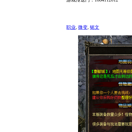
职业
,
微变
,
铭文