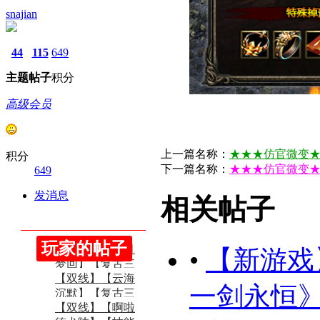
snajian
44
115
649
主题
帖子
积分
高级会员
上一篇名称：
★★★仿官微变★
积分
下一篇名称：
★★★仿官微变★
649
发消息
相关帖子
玩家的帖子
【双线】【溯月
•
【新游戏
梦回】【复古三
【双线】【云海
职业 ...
一剑永恒》7
沉默】【复古三
【双线】【啊啦
职业 ...