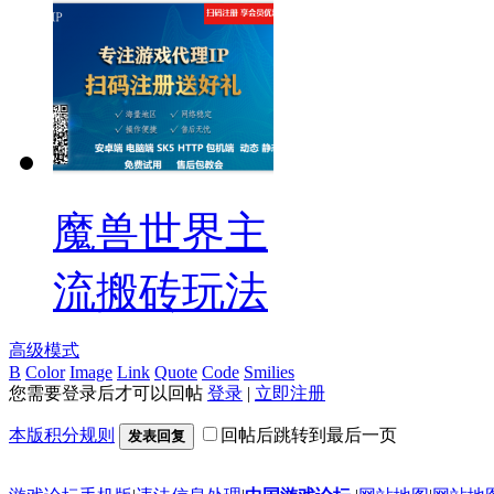
魔兽世界主
流搬砖玩法
高级模式
B
Color
Image
Link
Quote
Code
Smilies
您需要登录后才可以回帖
登录
|
立即注册
本版积分规则
回帖后跳转到最后一页
发表回复