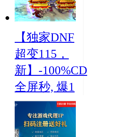
【独家DNF
超变115，
新】-100%CD
全屏秒, 爆1