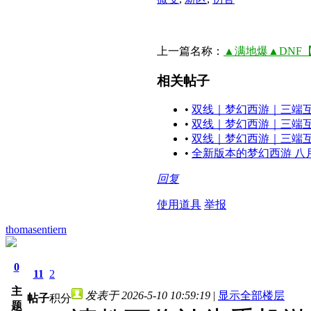
上一篇名称：
▲满地爆▲DNF【1
相关帖子
•
双线｜梦幻西游｜三端
•
双线｜梦幻西游｜三端
•
双线｜梦幻西游｜三端
•
全新版本的梦幻西游 八
回复
使用道具
举报
thomasentiern
0
11
2
主
发表于 2026-5-10 10:59:19
|
显示全部楼层
帖子
积分
题