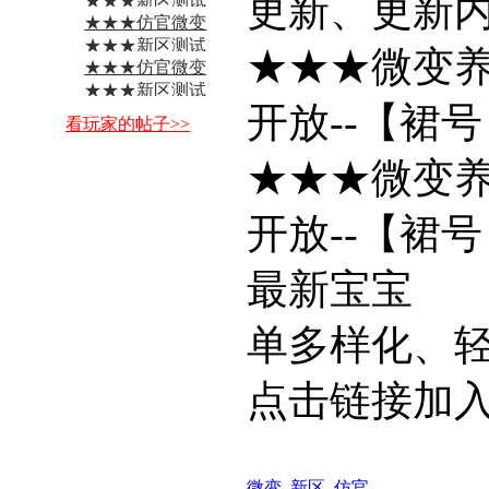
更新、更新
★★★新区测试
★★★仿官微变
中--柚 ...
★★★新区测试
★★★微变
★★★仿官微变
中-- ...
★★★新区测试
开放--【裙号：1
中-- ...
看玩家的帖子>>
★★★微变
开放--【裙号：1
最新宝宝
单多样化、
点击链接加
微变
,
新区
,
仿官