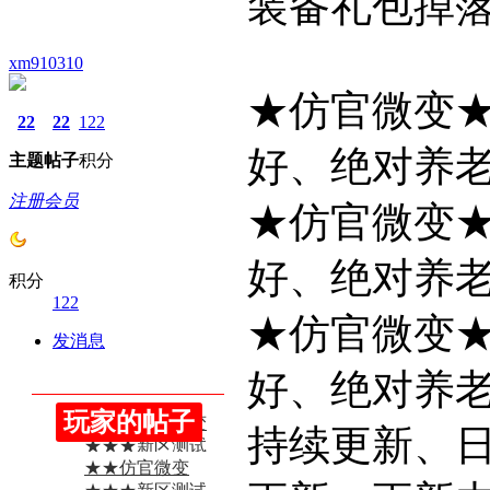
装备礼包掉
xm910310
★仿官微变
22
22
122
好、绝对养
主题
帖子
积分
注册会员
★仿官微变
好、绝对养
积分
122
★仿官微变
发消息
好、绝对养
玩家的帖子
★★★仿官微变
持续更新、
★★★新区测试
★★仿官微变
中-- ...