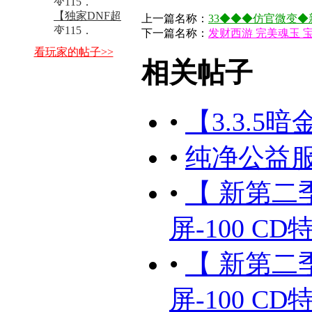
...
变115，
【独家DNF超
新】-100%CD
上一篇名称：
33◆◆◆仿官微变◆
变115，
全 ...
下一篇名称：
发财西游 完美魂玉 宝
新】-100%CD
看玩家的帖子>>
全 ...
相关帖子
•
【3.3.5
•
纯净公益
•
【 新第二季 
屏-100 CD
•
【 新第二季 
屏-100 CD