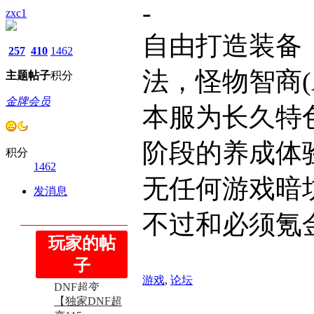
-
zxc1
自由打造装备
257
410
1462
法，怪物智商(
主题
帖子
积分
金牌会员
本服为长久特
阶段的养成体
积分
1462
无任何游戏暗
发消息
不过和必须氪
玩家的帖
【全新第二季
DNF超变
子
【全新第二季
115】-100%CD
游戏
,
论坛
...
DNF超变
【独家DNF超
115】-100%CD