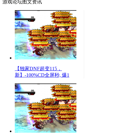
游戏论坛图文资讯
【独家DNF超变115，
新】-100%CD全屏秒, 爆1