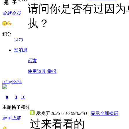
题
子
请问你是否有过因为
金牌会员
执？
积分
1473
发消息
回复
使用道具
举报
txJugEv5k
0
3
16
主题
帖子
积分
发表于 2026-6-16 09:02:41
|
显示全部楼层
新手上路
过来看看的