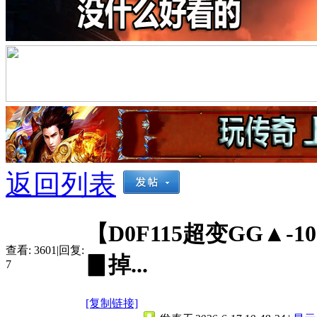
返回列表
【D0F115超变GG▲-
查看:
3601
|
回复:
▊掉...
7
[复制链接]