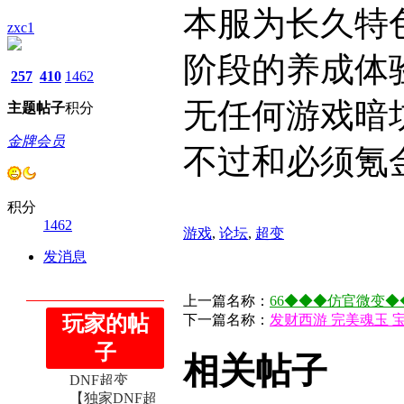
本服为长久特
zxc1
阶段的养成体
257
410
1462
无任何游戏暗
主题
帖子
积分
金牌会员
不过和必须氪
积分
1462
游戏
,
论坛
,
超变
发消息
上一篇名称：
66◆◆◆仿官微变◆
玩家的帖
下一篇名称：
发财西游 完美魂玉 宝
【全新第二季
DNF超变
子
相关帖子
【全新第二季
115】-100%CD
...
DNF超变
【独家DNF超
115】-100%CD