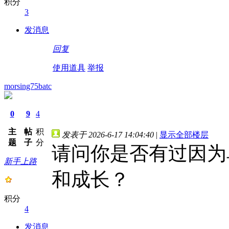
积分
3
发消息
回复
使用道具
举报
morsing75batc
0
9
4
主
帖
积
发表于 2026-6-17 14:04:40
|
显示全部楼层
题
子
分
请问你是否有过因为
新手上路
和成长？
积分
4
发消息