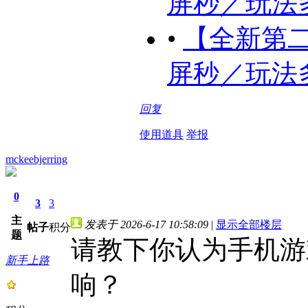
屏秒／玩法多样
•
【全新第二季
屏秒／玩法多样
回复
使用道具
举报
mckeebjerring
0
3
3
主
发表于 2026-6-17 10:58:09
|
显示全部楼层
帖子
积分
题
请教下你认为手机游
新手上路
响？