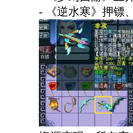
- 《逆水寒》押