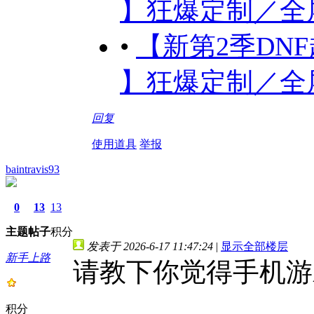
】狂爆定制／全屏秒
•
【新第2季DN
】狂爆定制／全屏秒
回复
使用道具
举报
baintravis93
0
13
13
主题
帖子
积分
发表于 2026-6-17 11:47:24
|
显示全部楼层
新手上路
请教下你觉得手机游
积分