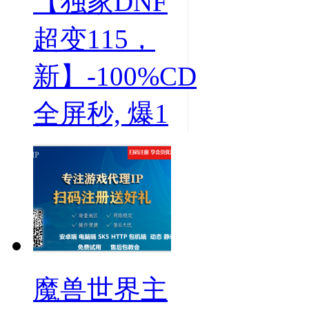
【独家DNF
超变115，
新】-100%CD
全屏秒, 爆1
魔兽世界主