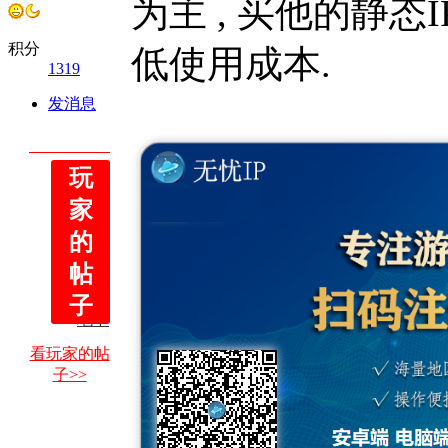
为主 , 买他的静态
积分
低使用成本.
1319
发消息
玩
魔兽
世界
家
我做
主流
的
游戏
搬砖
2026
工作
玩法
帖
年梦
室搬
幻西
2026
子
砖历
地下
游玩
程 ...
城与
法防
看玩家的帖
勇士
封要
子>>
DNF
点 ...
打金
玩法
防封