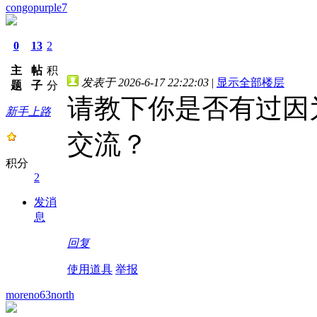
congopurple7
0
13
2
主
帖
积
发表于 2026-6-17 22:22:03
|
显示全部楼层
题
子
分
请教下你是否有过因
新手上路
交流？
积分
2
发消
息
回复
使用道具
举报
moreno63north