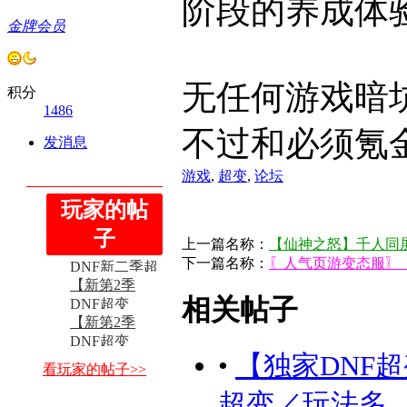
阶段的养成体
金牌会员
无任何游戏暗
积分
1486
不过和必须氪
发消息
游戏
,
超变
,
论坛
玩家的帖
【狂爆定制／
DNF新二季超
子
上一篇名称：
【仙神之怒】千人同
【狂爆定制／
变115】【 ...
下一篇名称：
〖人气页游变态服〗【
DNF新二季超
【新第2季
变115】【 ...
相关帖子
DNF超变
【新第2季
115】【游戏
DNF超变
论坛 ...
•
【独家DNF超变
115】【游戏
看玩家的帖子>>
论坛 ...
超变／玩法多..