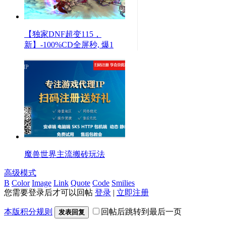
【独家DNF超变115，
新】-100%CD全屏秒, 爆1
魔兽世界主流搬砖玩法
高级模式
B
Color
Image
Link
Quote
Code
Smilies
您需要登录后才可以回帖
登录
|
立即注册
本版积分规则
回帖后跳转到最后一页
发表回复