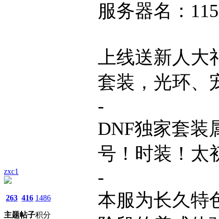
服务器名：11
上线送新人大礼
套装，光环、
-
DNF独家套装
号！时装！太初
-
zxc1
本服为长久特
263
416
1486
主题
帖子
积分