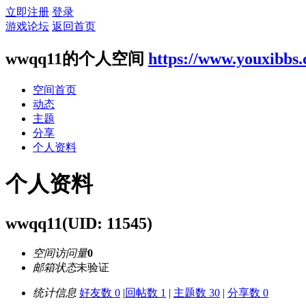
立即注册
登录
游戏论坛
返回首页
wwqq11的个人空间
https://www.youxibbs
空间首页
动态
主题
分享
个人资料
个人资料
wwqq11
(UID: 11545)
空间访问量
0
邮箱状态
未验证
统计信息
好友数 0
|
回帖数 1
|
主题数 30
|
分享数 0