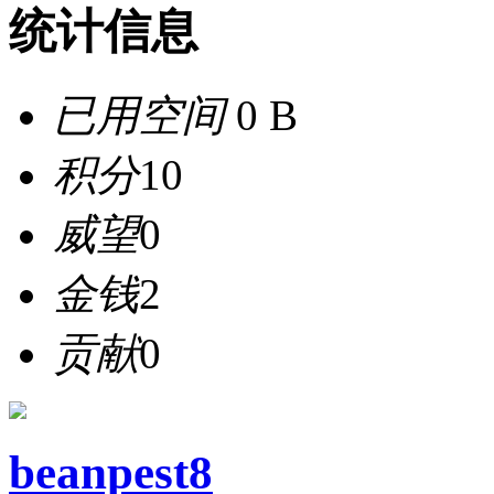
统计信息
已用空间
0 B
积分
10
威望
0
金钱
2
贡献
0
beanpest8